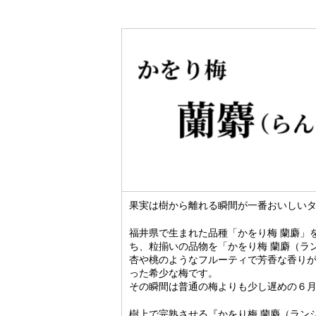
果実は樹から離れる瞬間が一番おいしい
福井県で生まれた品種「かをり梅 蘭麝」
ち、粒揃いの品物を「かをり梅 蘭麝（ラ
杏や桃のようなフルーティで芳香な香り
った希少な梅です。
その瞬間は普通の梅よりも少し遅めの６
樹上で完熟させる『かをり梅 蘭麝（ラン