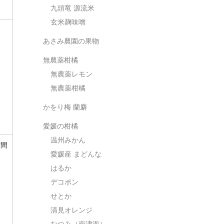
九頭竜 源流米
玄米麹味噌
あさみ農園の果物
無農薬柑橘
無農薬レモン
無農薬柑橘
かをり梅 蘭麝
愛媛の柑橘
温州みかん
空間
愛媛産 まどんな
はるか
デコポン
。
せとか
清見オレンジ
なつみ（南津海）