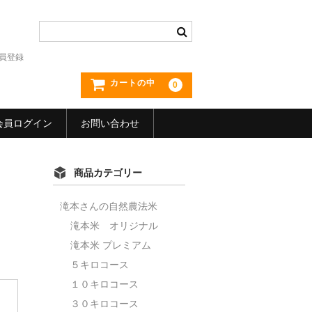
員登録
カートの中
0
会員ログイン
お問い合わせ
商品カテゴリー
滝本さんの自然農法米
滝本米 オリジナル
滝本米 プレミアム
５キロコース
１０キロコース
３０キロコース