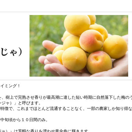
タイミング！
を、樹上で完熟させ香りが最高潮に達した短い時期に自然落下した梅の
ンジャ）」と呼びます。
が特徴で、これまでほとんど流通することなく、一部の農家しか知り得
月中旬頃から１０日間のみ。
ジャ）』は芳醇な香りを漂わせ黄金色に輝きます。